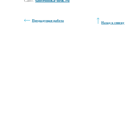
Сайт:
santehnika-msk.ru
Предыдущая работа
Назад к списку