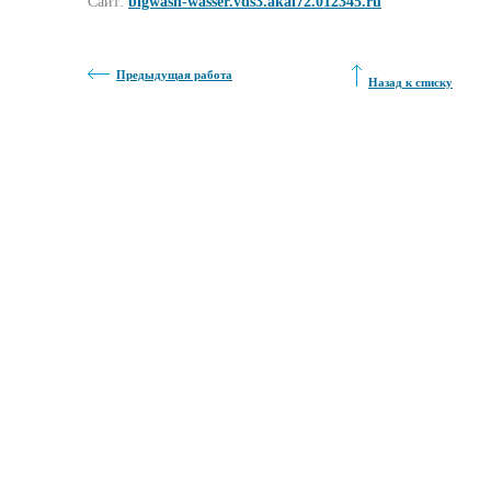
Сайт:
bigwash-wasser.vds3.akai72.012345.ru
Предыдущая работа
Назад к списку