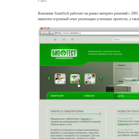
Сайт:
Компания SmartSoft работает на рынке интернет-решений с 200
накоплен огромный опыт реализации успешных проектов, а такж