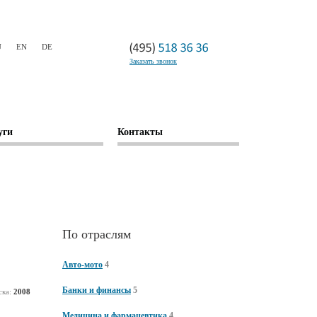
U
EN
DE
Заказать звонок
уги
Контакты
По отраслям
Авто-мото
4
Банки и финансы
5
ска:
2008
Медицина и фармацевтика
4