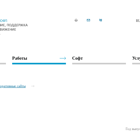
R
Работы
Софт
Усл
оративные сайты
Год выпу